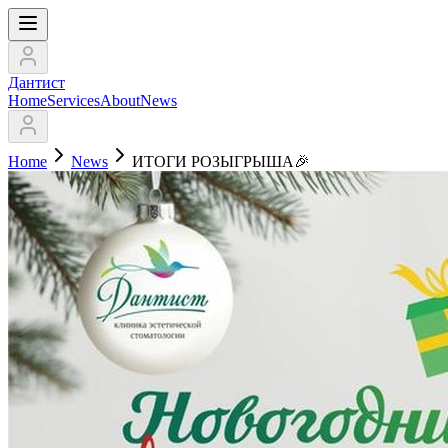
Дантист
Home
Services
About
News
Home
News
ИТОГИ РОЗЫГРЫША🎉