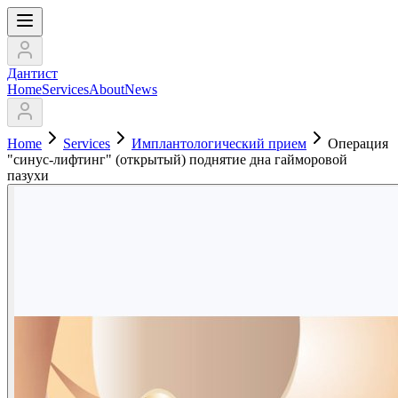
Дантист
Home
Services
About
News
Home
Services
Имплантологический прием
Операция
"синус-лифтинг" (открытый) поднятие дна гайморовой
пазухи