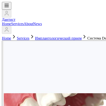
Дантист
Home
Services
About
News
Home
Services
Имплантологический прием
Система De