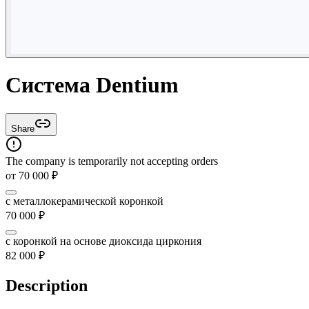
Система Dentium
Share
The company is temporarily not accepting orders
от
70 000
₽
с металлокерамической коронкой
70 000
₽
с коронкой на основе диоксида циркония
82 000
₽
Description